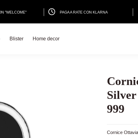
PON "WELCOME"
PAGA A RATE CON KLARNA
o
Blister
Home decor
Corni
Silver
999
Cornice Ottavia