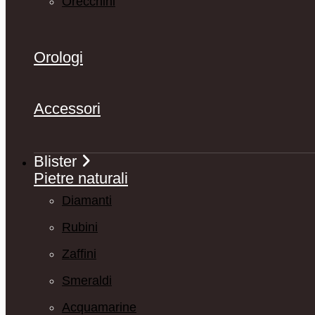
Orecchini
Orologi
Accessori
Blister
Pietre naturali
Diamanti
Rubini
Zaffini
Smeraldi
Acquamarine