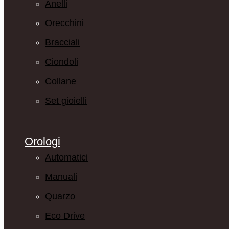
Anelli
Orecchini
Bracciali
Ciondoli
Collane
Set gioielli
Orologi
Automatici
Manuali
Quarzo
Eco Drive