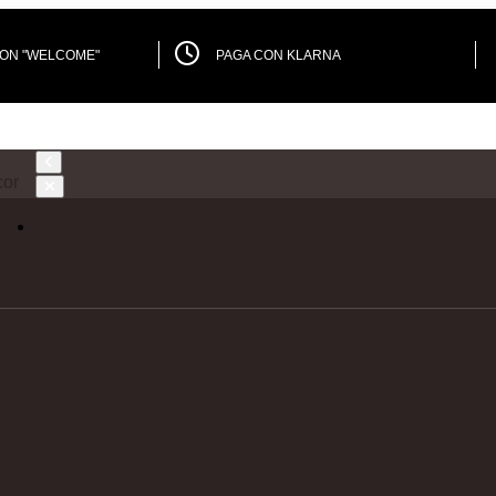
PON "WELCOME"
PAGA CON KLARNA
or