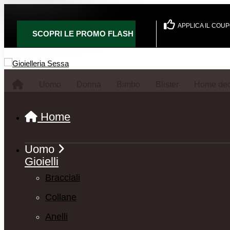
APPLICA IL COU
SCOPRI LE PROMO FLASH
Uomo
Donna
Bimbo
Blister
Home dec
Home
Uomo
Gioielli
Bracciali
Collane
Anelli