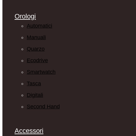
Orologi
Automatici
Manuali
Quarzo
Ecodrive
Smartwatch
Tasca
Digitali
Second Hand
Accessori