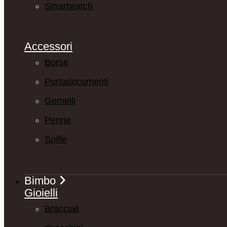
Smartwatch
Accessori
Borse
Portadocumenti
Gemelli
Penne
Spille
Bimbo
Gioielli
Bracciali