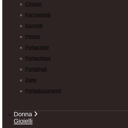
Cinture
Fermasoldi
Gemelli
Penne
Portacarte
Portachiavi
Portafogli
Zaini
Portadocumenti
Donna
Gioielli