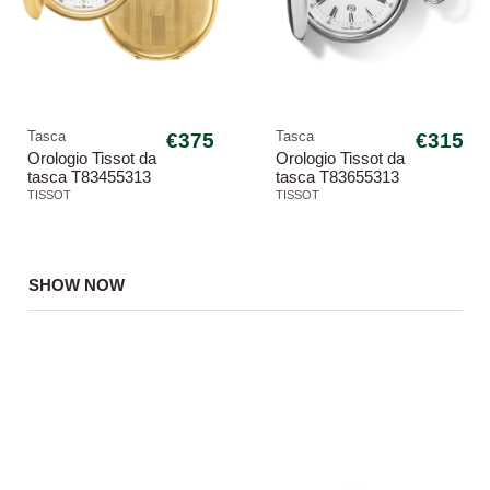
Tasca
€375
Tasca
€315
Orologio Tissot da
Orologio Tissot da
tasca T83455313
tasca T83655313
savonnette gold
quarzo svizzero
TISSOT
TISSOT
quarzo svizzero
savonnette
SHOW NOW