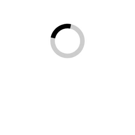
le anima Dodo Mariani donna A151 c
o uomo Philip Watch R8223597108 Ca
o bulova uomo 96A290 marine star a
Unode50 donna ANI0789AZUMTL15 C