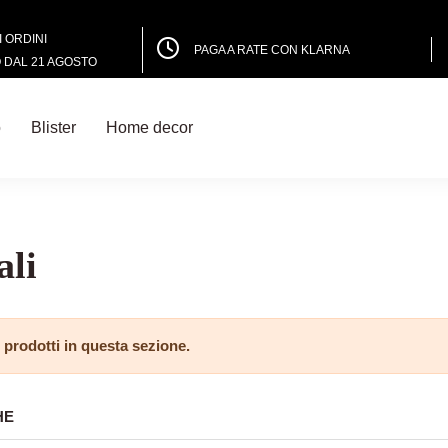
I ORDINI
PAGA A RATE CON KLARNA
DAL 21 AGOSTO
o
Blister
Home decor
li
 prodotti in questa sezione.
HE