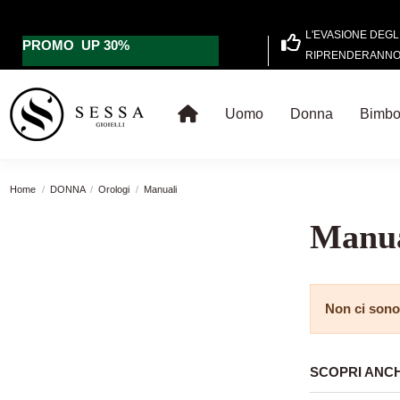
L'EVASIONE DEGL
PROMO UP 30%
RIPRENDERANNO 
Uomo
Donna
Bimb
Home
DONNA
Orologi
Manuali
Manua
Non ci sono
SCOPRI ANC