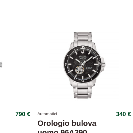
-14,79%
790 €
340 €
Automatici
Orologio bulova
uomo 96A290