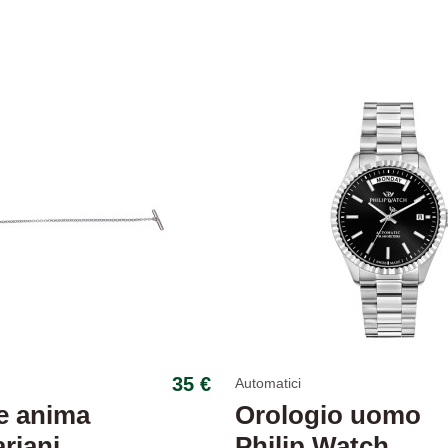
35 €
Automatici
e anima
Orologio uomo
riani
Philip Watch