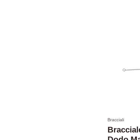
49 €
Home
Bracciali
Gemelli Bliss
Braccial
donna 20092570
Dodo Ma