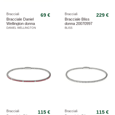
Bracciali
69 €
Bracciali
229 €
Bracciale Daniel
Bracciale Bliss
Wellington donna
donna 20070997
DW00400529 oro
Paradise perle
DANIEL WELLINGTON
BLISS
oro bianco
Bracciali
115 €
Bracciali
115 €