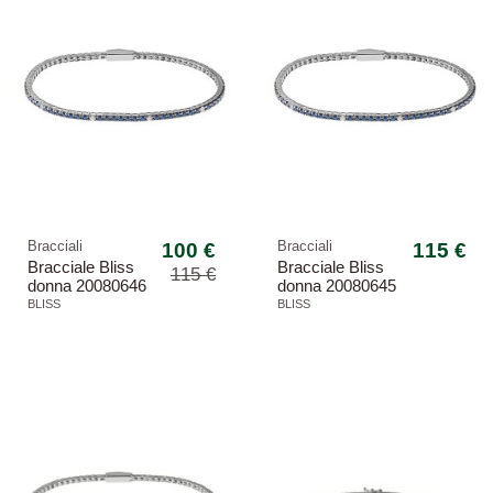
Bracciali
100 €
Bracciali
115 €
Bracciale Bliss
Bracciale Bliss
115 €
donna 20080646
donna 20080645
Mywords
Mywords
BLISS
BLISS