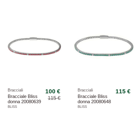
-13,04%
Bracciali
100 €
Bracciali
115 €
Bracciale Bliss
Bracciale Bliss
115 €
donna 20080639
donna 20080648
Mywords
Mywords
BLISS
BLISS
-13,04%