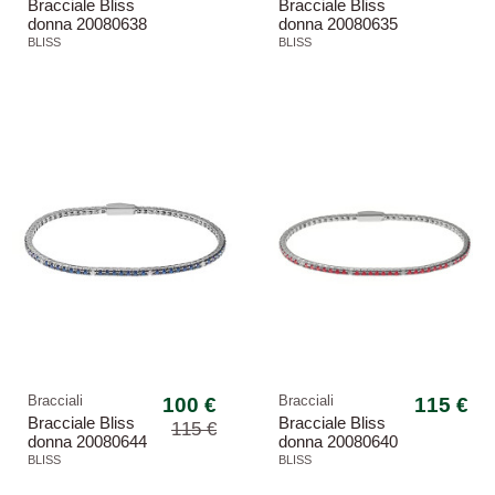
Bracciale Bliss
Bracciale Bliss
donna 20080638
donna 20080635
Mywords
Mywords
BLISS
BLISS
-13,04%
Bracciali
100 €
Bracciali
115 €
Bracciale Bliss
Bracciale Bliss
115 €
donna 20080644
donna 20080640
Mywords
Mywords
BLISS
BLISS