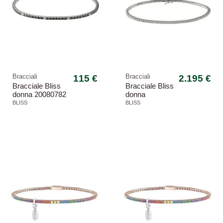
Bracciali
115 €
Bracciali
2.195 €
Bracciale Bliss
Bracciale Bliss
donna 20080782
donna
Mywords
20082026 oro
BLISS
BLISS
bianco