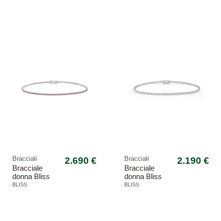
bianco marron
bianco marron
glacè
glacè
Bracciali
2.690 €
Bracciali
2.190 €
Bracciale
Bracciale
donna Bliss
donna Bliss
20104369 oro
20104385 oro
BLISS
BLISS
bianco marron
bianco stella
glacè