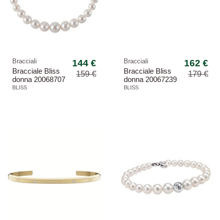
Bracciali
144 €
Bracciali
162 €
Bracciale Bliss
Bracciale Bliss
159 €
179 €
donna 20068707
donna 20067239
Perle oro bianco
Paradise oro
BLISS
BLISS
bianco perle