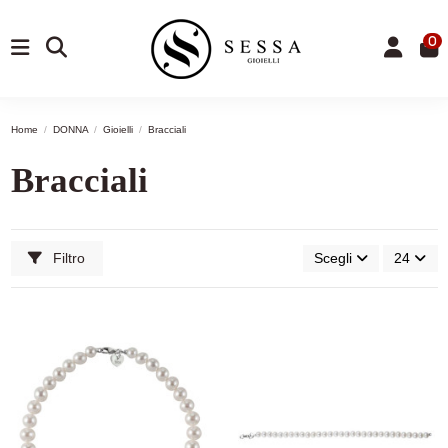
0
Home
DONNA
Gioielli
Bracciali
Bracciali
Filtro
Scegli
24
-9,43%
-9,5%