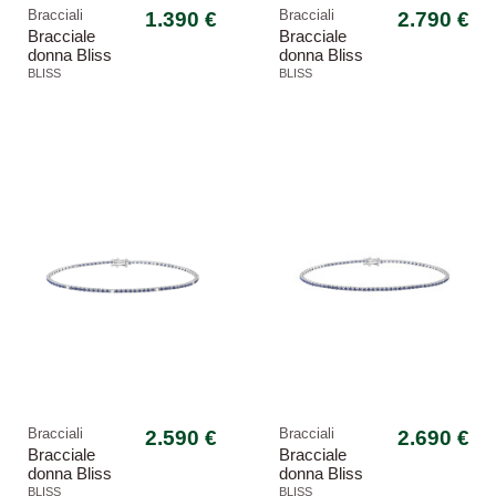
Bracciali
1.390 €
Bracciali
2.790 €
Bracciale
Bracciale
donna Bliss
donna Bliss
20104365 oro
20104364 oro
BLISS
BLISS
bianco marron
bianco marron
glacè
glacè
Bracciali
2.590 €
Bracciali
2.690 €
Bracciale
Bracciale
donna Bliss
donna Bliss
20104377 oro
20104370 oro
BLISS
BLISS