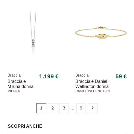
Bracciali
1.199 €
Bracciali
59 €
Bracciale
Bracciale Daniel
Miluna donna
Wellington donna
CLD4115
DW00400217 oro
MILUNA
DANIEL WELLINGTON
030G7 oro
1
2
3
…
9
SCOPRI ANCHE