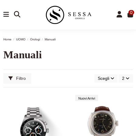
0
Home
UOMO
Orologi
Manuali
Manuali
Filtro
Scegli
2
-13,92%
Nuovi Arrivi