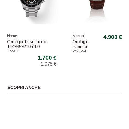
Home
Manuali
4.900 €
Orologio Tissot uomo
Orologio
T1494592105100
Panerai
Mechanical Chronograph
Radiomir
TISSOT
PANERAI
pam00753
1.700 €
anno 2023
1.975 €
45mm
SCOPRI ANCHE