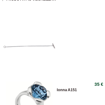
35 €
Bracciali
Bracciale anima Dodo Mariani donna A151
catena