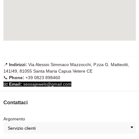
📍
Indirizzi:
Via Alessio Simmaco Mazzocchi, P.zza G. Matteotti,
141/49, 81055 Santa Maria Capua Vetere CE
📞
Phone:
+39 0823 898460
📧
Email:
sessajewels@gmail.com
Contattaci
Argomento