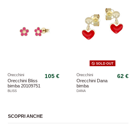
SOLD OUT
Orecchini
105 €
Orecchini
62 €
Orecchini Bliss
Orecchini Dana
bimba 20109751
bimba
My Baby fiore
ORBFC33OGSR
BLISS
DANA
Baby pendenti
cuore rosso
SCOPRI ANCHE