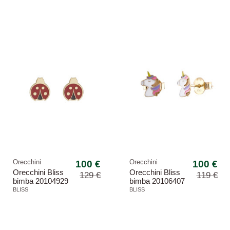
Petit lobo angeli
Baby cuore
-22,48%
-15,97%
Orecchini
100 €
Orecchini
100 €
Orecchini Bliss
Orecchini Bliss
129 €
119 €
bimba 20104929
bimba 20106407
My Baby
My Baby
BLISS
BLISS
coccinella
unicorno