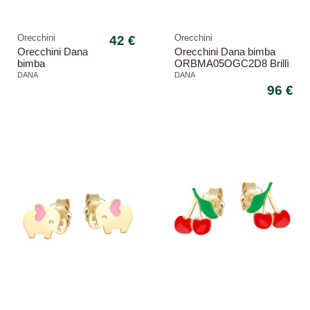
Orecchini
42 €
Orecchini
Orecchini Dana
Orecchini Dana bimba
bimba
ORBMA05OGC2D8 Brillì
ORBFC14OGSP
cerchio cuore
DANA
DANA
Baby lobo farfalla
96 €