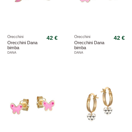
Orecchini
42 €
Orecchini
42 €
Orecchini Dana
Orecchini Dana
bimba
bimba
ORBFC20OGSP
ORBFC15OGSP
DANA
DANA
Baby lobo sagoma
Baby lobo sagoma
luna