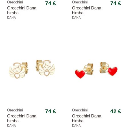
Orecchini
74 €
Orecchini
74 €
Orecchini Dana
Orecchini Dana
bimba
bimba
ORBFC42OGSP
ORBFC40OGSR
DANA
DANA
Petit elefante
Petit lobo ciliegia
Orecchini
74 €
Orecchini
42 €
Orecchini Dana
Orecchini Dana
bimba
bimba
ORBFC41OG
ORBFC22OGSR
DANA
DANA