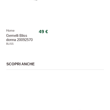
Home
49 €
Gemelli Bliss
donna 20092570
Racer acciaio
BLISS
SCOPRI ANCHE