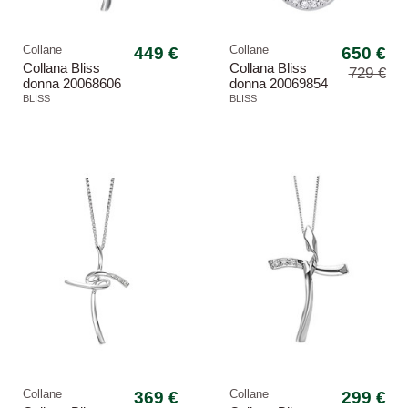
Collane
449 €
Collane
650 €
Collana Bliss
Collana Bliss
729 €
donna 20068606
donna 20069854
Croci oro bianco
Moving light oro
BLISS
BLISS
diamanti
bianco diamanti
-9,94%
Collane
369 €
Collane
299 €