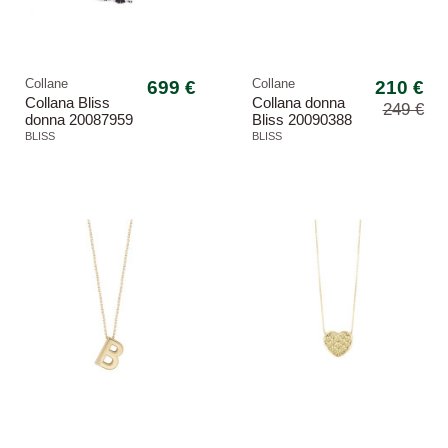
Collane
699 €
Collane
210 €
Collana Bliss
Collana donna
249 €
donna 20087959
Bliss 20090388
Rugiada colors
Joy Letter oro
BLISS
BLISS
giallo