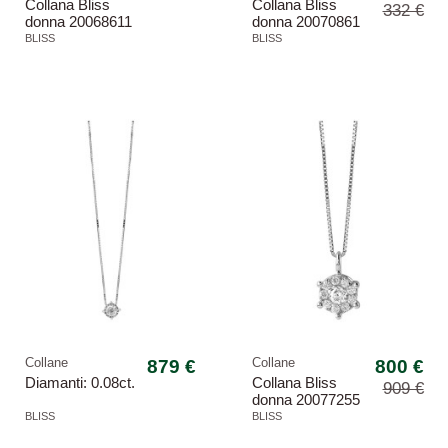
Collana Bliss
Collana Bliss
332 €
donna 20068611
donna 20070861
Croci oro bianco
Le croci
BLISS
BLISS
diamanti
argentata
-11,99%
Collane
879 €
Collane
800 €
Diamanti: 0.08ct.
Collana Bliss
909 €
donna 20077255
Caresse oro
BLISS
BLISS
bianco