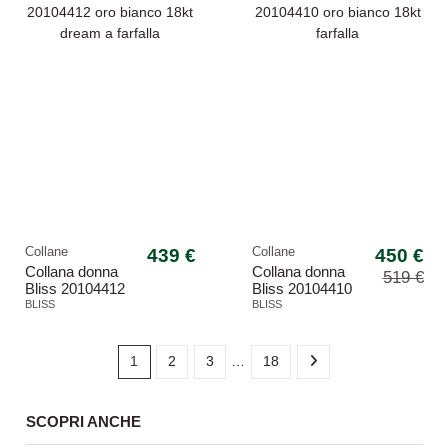
Collane
439 €
Collane
450 €
Collana donna
Collana donna
519 €
Bliss 20104412
Bliss 20104410
oro bianco 18kt
oro bianco 18kt
BLISS
BLISS
dream a farfalla
farfalla
1
2
3
…
18
SCOPRI ANCHE