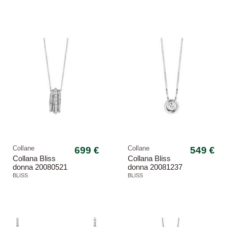
Collane
699 €
Collane
549 €
Collana Bliss
Collana Bliss
donna 20080521
donna 20081237
Fascino oro
Dream oro
BLISS
BLISS
bianco
bianco