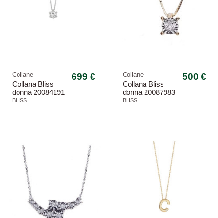
Collane
699 €
Collane
500 €
Collana Bliss
Collana Bliss
donna 20084191
donna 20087983
Lumina
Rugiada
BLISS
BLISS
-15,66%