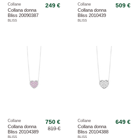
Collane
249 €
Collane
509 €
Collana donna
Collana donna
Bliss 20090387
Bliss 2010439
Joy Letter oro
oro giallo
BLISS
BLISS
giallo
-8,42%
Collane
750 €
Collane
649 €
Collana donna
Collana donna
819 €
Bliss 20104389
Bliss 20104388
oro bianco 18kt
oro bianco 18kt
BLISS
BLISS