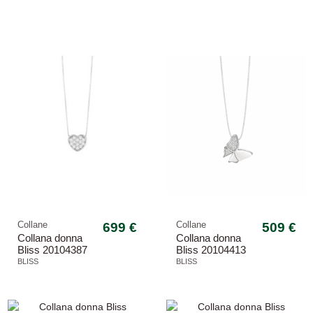
dream a cuore
dream a cuore
Collane
699 €
Collane
509 €
Collana donna
Collana donna
Bliss 20104387
Bliss 20104413
oro bianco 18kt
oro bianco
BLISS
BLISS
dream a cuore
-13,29%