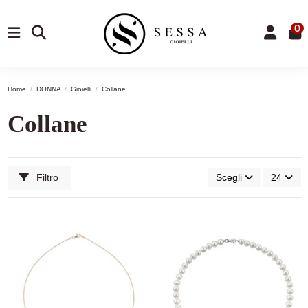
0
Home
DONNA
Gioielli
Collane
Collane
Filtro
Scegli
24
-9,77%