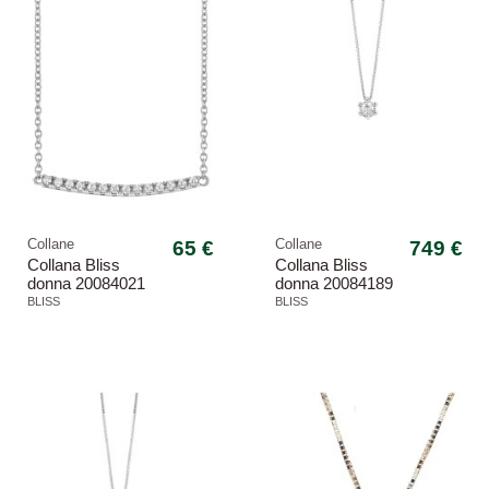
Collane
65 €
Collane
749 €
Collana Bliss
Collana Bliss
donna 20084021
donna 20084189
Mywords
Lumina
BLISS
BLISS