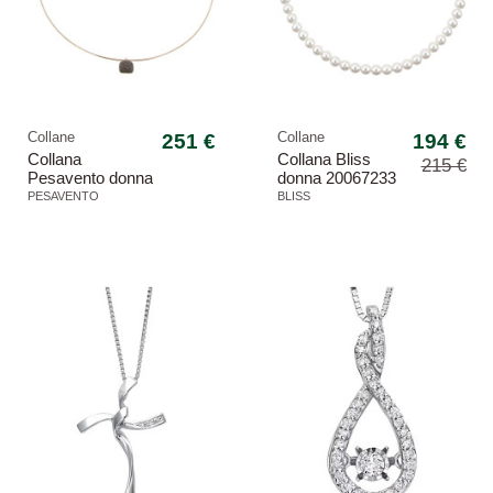
Collane
251 €
Collane
194 €
Collana
Collana Bliss
215 €
Pesavento donna
donna 20067233
WDNAG056
Paradise oro
PESAVENTO
BLISS
argento rosa
bianco perle
polvere bronzo
-10,84%