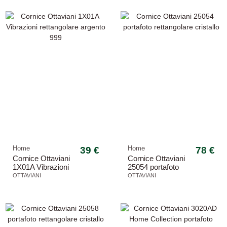
Home
39 €
Home
78 €
Cornice Ottaviani
Cornice Ottaviani
1X01A Vibrazioni
25054 portafoto
rettangolare
rettangolare
OTTAVIANI
OTTAVIANI
argento 999
cristallo
-8,16%