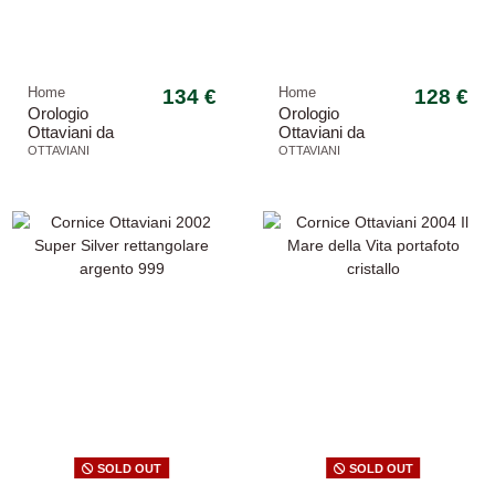
Home
134 €
Home
128 €
Orologio
Orologio
Ottaviani da
Ottaviani da
parete 29738 in
tavolo 29852 in
OTTAVIANI
OTTAVIANI
Cristallo
Cristallo
rettangolare
-20%
SOLD OUT
SOLD OUT