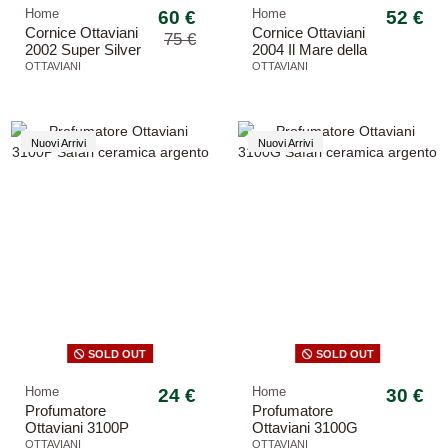
Home
60 €
Home
52 €
Cornice Ottaviani
Cornice Ottaviani
75 €
2002 Super Silver
2004 Il Mare della
rettangolare
Vita portafoto
OTTAVIANI
OTTAVIANI
argento 999
cristallo
Nuovi Arrivi
Nuovi Arrivi
SOLD OUT
SOLD OUT
Home
24 €
Home
30 €
Profumatore
Profumatore
Ottaviani 3100P
Ottaviani 3100G
Safari ceramica
Safari ceramica
OTTAVIANI
OTTAVIANI