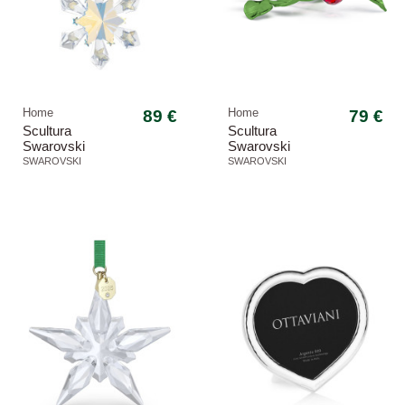
Home
89 €
Home
79 €
Scultura
Scultura
Swarovski
Swarovski
5684505 Fiocco di
5701281 Idyllia
SWAROVSKI
SWAROVSKI
neve Holiday
Magic Classics
-10,26%