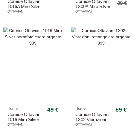
Cornice Ottaviani
Cornice Ottaviani
39 €
1016A Miro Silver
1X00A Miro Silver
portafoto cuore
rettangolare
OTTAVIANI
OTTAVIANI
argento 999
argento 999
Home
49 €
Home
59 €
Cornice Ottaviani
Cornice Ottaviani
1016 Miro Silver
1X02 Vibrazioni
portafoto cuore
rettangolare
OTTAVIANI
OTTAVIANI
argento 999
argento 999