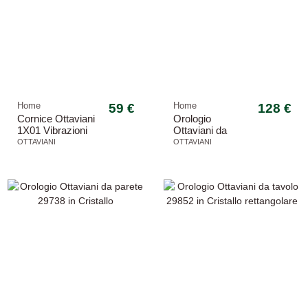
Home
59 €
Home
128 €
Cornice Ottaviani
Orologio
1X01 Vibrazioni
Ottaviani da
rettangolare
tavolo 29851 in
OTTAVIANI
OTTAVIANI
argento 999
Cristallo a cuore