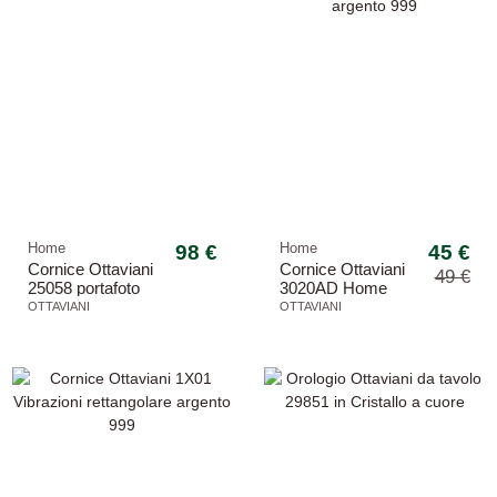
Home
98 €
Home
45 €
Cornice Ottaviani
Cornice Ottaviani
49 €
25058 portafoto
3020AD Home
rettangolare
Collection portafoto
OTTAVIANI
OTTAVIANI
cristallo
argento 999