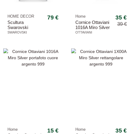
HOME DECOR
79 €
Home
35 €
Scultura
Cornice Ottaviani
39 €
Swarovski
1016A Miro Silver
5691172 Stella
portafoto cuore
SWAROVSKI
OTTAVIANI
Annual Edition
Decorazione 2025
-10,26%
Home
15 €
Home
35 €