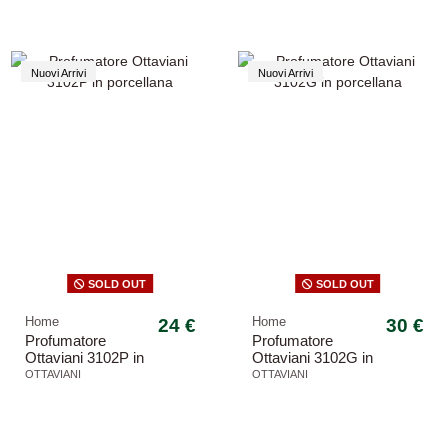
argento
argento
Nuovi Arrivi
Nuovi Arrivi
SOLD OUT
SOLD OUT
Home
24 €
Home
30 €
Profumatore
Profumatore
Ottaviani 3102P in
Ottaviani 3102G in
porcellana
porcellana
OTTAVIANI
OTTAVIANI