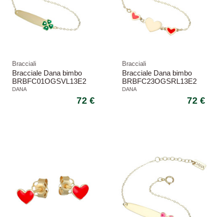
Bracciali
Bracciali
Bracciale Dana bimbo
Bracciale Dana bimbo
BRBFC01OGSVL13E2
BRBFC23OGSRL13E2
Baby quadrifoglio oro
Baby cuore rosso oro
DANA
DANA
72 €
72 €