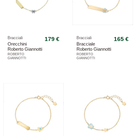
Bracciali
179 €
Bracciali
165 €
Orecchini
Bracciale
Roberto Giannotti
Roberto Giannotti
bambina NKT340
bambino NKT380
ROBERTO
ROBERTO
GIANNOTTI
GIANNOTTI
oro giallo bianco
oro giallo angelo