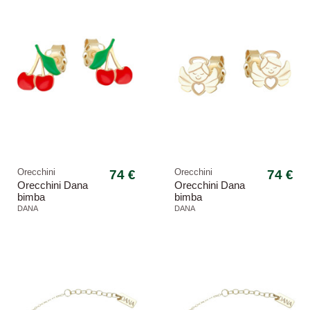
Orecchini
74 €
Orecchini
74 €
Orecchini Dana
Orecchini Dana
bimba
bimba
ORBFC40OGSR
ORBFC41OG
DANA
DANA
Petit lobo ciliegia
Petit lobo angeli