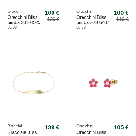
Orecchini
100 €
Orecchini
100 €
Orecchini Bliss
Orecchini Bliss
129 €
119 €
bimba 20104929
bimba 20106407
My Baby
My Baby
BLISS
BLISS
coccinella
unicorno
Bracciali
139 €
Orecchini
105 €
Bracciale Bliss
Orecchini Bliss