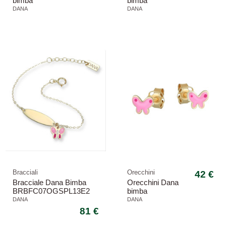
bimba
bimba
ORBFC20OGSP
ORBFC15OGSP
DANA
DANA
Baby lobo sagoma
Baby lobo sagoma
luna
Bracciali
Orecchini
42 €
Bracciale Dana Bimba
Orecchini Dana
BRBFC07OGSPL13E2
bimba
Baby targa pendente
ORBFC14OGSP
DANA
DANA
farfalla
Baby lobo farfalla
81 €