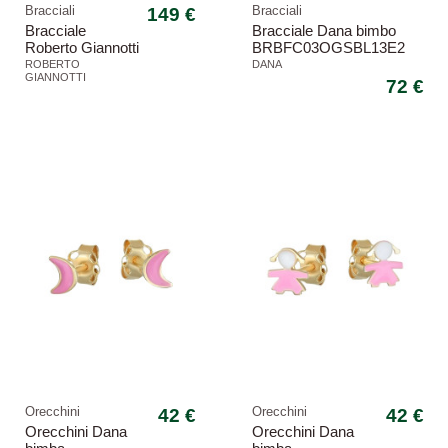
Bracciali
149 €
Bracciali
Bracciale
Bracciale Dana bimbo
Roberto Giannotti
BRBFC03OGSBL13E2
bambina NKT386
Baby targa fiore oro giallo
ROBERTO
DANA
GIANNOTTI
oro giallo
72 €
Orecchini
42 €
Orecchini
42 €
Orecchini Dana
Orecchini Dana