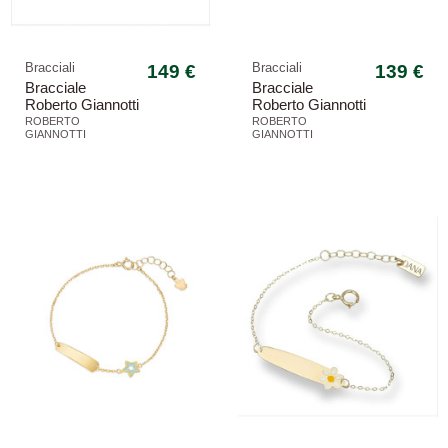
Bracciali
149 €
Bracciali
139 €
Bracciale
Bracciale
Roberto Giannotti
Roberto Giannotti
bambina NKT385
bambina NKT388
ROBERTO
ROBERTO
GIANNOTTI
GIANNOTTI
oro giallo
oro giallo