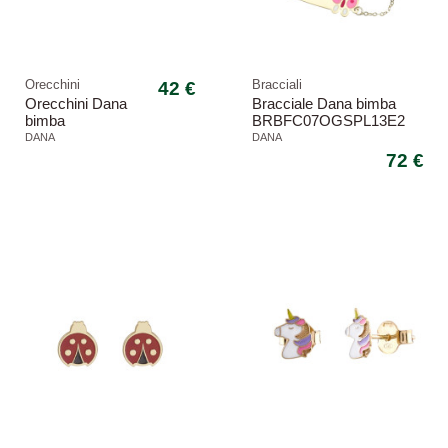
Orecchini
42 €
Bracciali
Orecchini Dana
Bracciale Dana bimba
bimba
BRBFC07OGSPL13E2
ORBFC22OGSR
Baby farfalla oro
DANA
DANA
Baby cuore
72 €
-22,48%
-15,97%