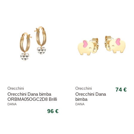
Orecchini
Orecchini
74 €
Orecchini Dana bimba
Orecchini Dana
ORBMA05OGC2D8 Brillì
bimba
cerchio cuore
ORBFC42OGSP
DANA
DANA
Petit elefante
96 €