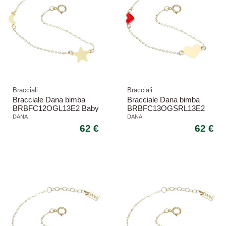
Bracciali
Bracciali
Bracciale Dana bimba
Bracciale Dana bimba
BRBFC12OGL13E2 Baby
BRBFC13OGSRL13E2
stella luna catena oro
Baby cuore catena oro
DANA
DANA
62 €
62 €