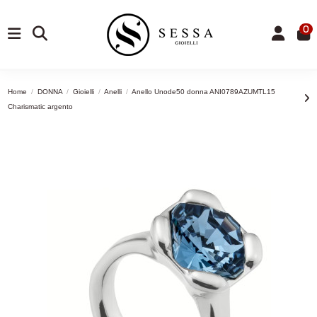
0
Home
DONNA
Gioielli
Anelli
Anello Unode50 donna ANI0789AZUMTL15
Charismatic argento