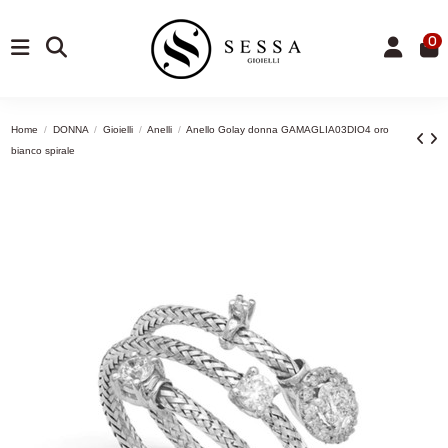
0
Home
DONNA
Gioielli
Anelli
Anello Golay donna GAMAGLIA03DIO4 oro
bianco spirale