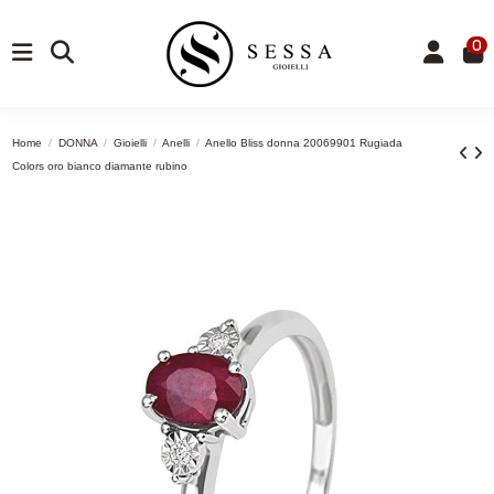
0
Home
DONNA
Gioielli
Anelli
Anello Bliss donna 20069901 Rugiada
Colors oro bianco diamante rubino
-13,75%