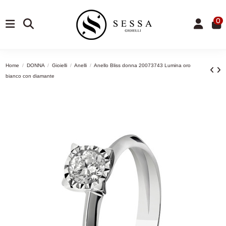
0
Home
DONNA
Gioielli
Anelli
Anello Bliss donna 20073743 Lumina oro
bianco con diamante