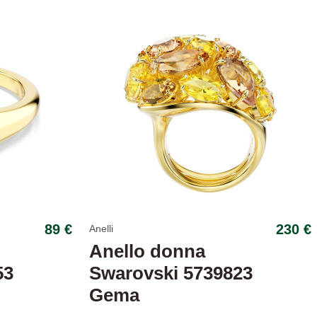
89 €
230 €
Anelli
Anello donna
53
Swarovski 5739823
Gema