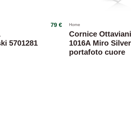
79 €
Home
a
Cornice Ottavian
ki 5701281
1016A Miro Silve
portafoto cuore