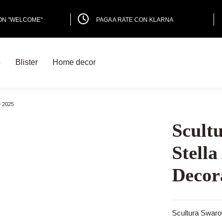
PON "WELCOME"
PAGA A RATE CON KLARNA
o
Blister
Home decor
e 2025
Scult
Stella
Decor
Scultura Swaro