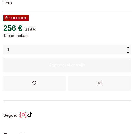
nero
SOLD OUT
256 €
319 €
-19,75%
Tasse incluse
Aggiungi al carrello
Seguici: